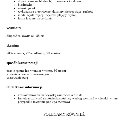
dopasowana na biodrach, rozszerzana ku dołowi
biodrówka
szeroki pasek
wykonana z przewiewnej dzianiny niekrępującej ruchów
model wydłużający i wyszczuplający figurę
fason idealny na co dzień
wymiary
długość całkowita ok. 85 cm
tkanina
70% wiskoza, 27% poliamid, 3% elastan
sposób konserwacji
pranie ręczne lub w pralce w temp. 30 stopni
suszenie w stanie rozwieszonym
prasowanie parą
dodatkowe informacje
czas oczekiwania na wysyłkę zamówienia 3-5 dni
istnieje możliwość zamówienia spódnicy według wymiarów klientki, w tym
przypadku towar nie podlega zwrotowi
POLECAMY RÓWNIEŻ