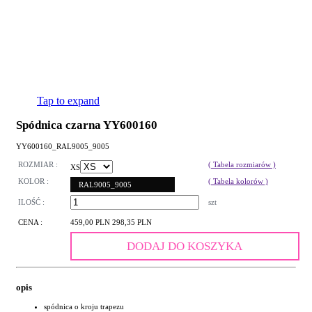
Tap to expand
Spódnica czarna YY600160
YY600160_RAL9005_9005
ROZMIAR :
( Tabela rozmiarów )
XS
KOLOR :
( Tabela kolorów )
RAL9005_9005
ILOŚĆ :
szt
CENA :
459,00 PLN
298,35 PLN
DODAJ DO KOSZYKA
opis
spódnica o kroju trapezu