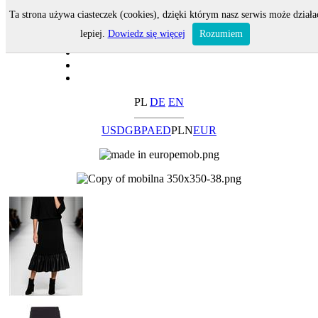
Ta strona używa ciasteczek (cookies), dzięki którym nasz serwis może działa
lepiej.
Dowiedz się więcej
Rozumiem
PL
DE
EN
USD
GBP
AED
PLN
EUR