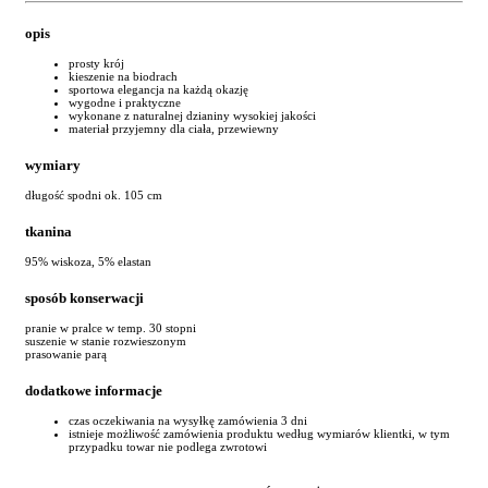
opis
prosty krój
kieszenie na biodrach
sportowa elegancja na każdą okazję
wygodne i praktyczne
wykonane z naturalnej dzianiny wysokiej jakości
materiał przyjemny dla ciała, przewiewny
wymiary
długość spodni ok. 105 cm
tkanina
95% wiskoza, 5% elastan
sposób konserwacji
pranie w pralce w temp. 30 stopni
suszenie w stanie rozwieszonym
prasowanie parą
dodatkowe informacje
czas oczekiwania na wysyłkę zamówienia 3 dni
istnieje możliwość zamówienia produktu według wymiarów klientki, w tym
przypadku towar nie podlega zwrotowi