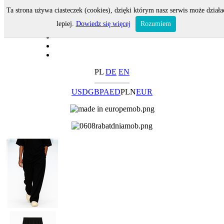
Ta strona używa ciasteczek (cookies), dzięki którym nasz serwis może działa
lepiej.
Dowiedz się więcej
Rozumiem
PL
DE
EN
USD
GBP
AED
PLN
EUR