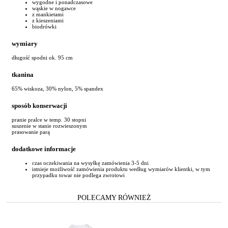
wygodne i ponadczasowe
wąskie w nogawce
z mankietami
z kieszeniami
biodrówki
wymiary
długość spodni ok. 95 cm
tkanina
65% wiskoza, 30% nylon, 5% spandex
sposób konserwacji
pranie pralce w temp. 30 stopni
suszenie w stanie rozwieszonym
prasowanie parą
dodatkowe informacje
czas oczekiwania na wysyłkę zamówienia 3-5 dni
istnieje możliwość zamówienia produktu według wymiarów klientki, w tym
przypadku towar nie podlega zwrotowi
POLECAMY RÓWNIEŻ