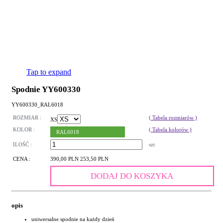
Tap to expand
Spodnie YY600330
YY600330_RAL6018
ROZMIAR :
( Tabela rozmiarów )
XS
KOLOR :
( Tabela kolorów )
RAL6018
ILOŚĆ :
szt
CENA :
390,00 PLN
253,50 PLN
DODAJ DO KOSZYKA
opis
uniwersalne spodnie na każdy dzień