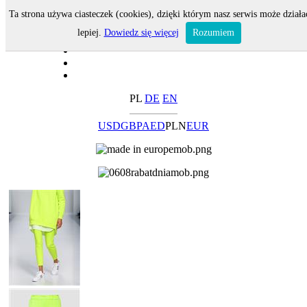
Ta strona używa ciasteczek (cookies), dzięki którym nasz serwis może działa
lepiej.
Dowiedz się więcej
Rozumiem
PL
DE
EN
USD
GBP
AED
PLN
EUR