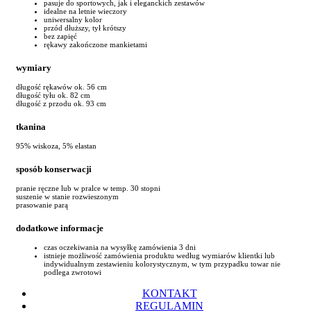
pasuje do sportowych, jak i eleganckich zestawów
idealne na letnie wieczory
uniwersalny kolor
przód dłuższy, tył krótszy
bez zapięć
rękawy zakończone mankietami
wymiary
długość rękawów ok. 56 cm
długość tyłu ok. 82 cm
długość z przodu ok. 93 cm
tkanina
95% wiskoza, 5% elastan
sposób konserwacji
pranie ręczne lub w pralce w temp. 30 stopni
suszenie w stanie rozwieszonym
prasowanie parą
dodatkowe informacje
czas oczekiwania na wysyłkę zamówienia 3 dni
istnieje możliwość zamówienia produktu według wymiarów klientki lub
indywidualnym zestawieniu kolorystycznym, w tym przypadku towar nie
podlega zwrotowi
KONTAKT
REGULAMIN