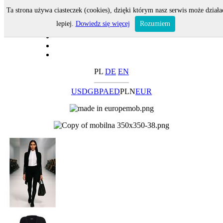
Ta strona używa ciasteczek (cookies), dzięki którym nasz serwis może działa
lepiej.
Dowiedz się więcej
Rozumiem
PL
DE
EN
USD
GBP
AED
PLN
EUR