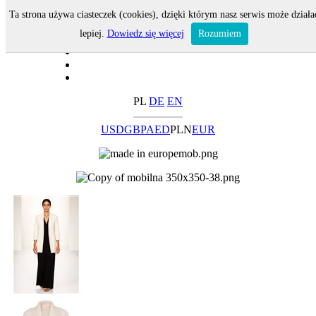
Ta strona używa ciasteczek (cookies), dzięki którym nasz serwis może działa
lepiej.
Dowiedz się więcej
Rozumiem
PL
DE
EN
USD
GBP
AED
PLN
EUR