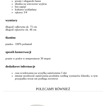
prosty i elegancki fason
idealna na wieczorne wyjścia
bez zapięć
kołnierz wykładany
rękawy 3/4
wymiary
długość całkowita ok. 75 cm
długość rękawów ok. 46 cm
tkanina
pianka - 100% poliamid
sposób konserwacji
pranie w pralce w temperaturze 30 stopni
dodatkowe informacje
czas oczekiwania na wysyłkę zamówienia 5 dni
istnieje możliwość zamówienia produktu według wymiarów klientki, w tym
przypadku towar nie podlega zwrotowi
POLECAMY RÓWNIEŻ