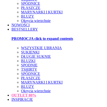
SPÓDNICE
PŁASZCZE
MARYNARKI I KURTKI
BLUZY
Okrycia wierzchnie
NOWOŚCI
BESTSELLERY
PROMOCJA
click to expand contents
WSZYSTKIE UBRANIA
SUKIENKI
DŁUGIE SUKNIE
BLUZKI
SPODNIE
TSHIRTY
SPÓDNICE
PŁASZCZE
MARYNARKI I KURTKI
BLUZY
Okrycia wierzchnie
OUTLET
80%
INSPIRACJE