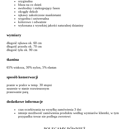
oryginalna
bluza na co dzień
swobodny i niekrępujący fason
okrągły dekolt
rękawy zakończone mankietami
wygodna i uniwersalna
kolorowo i odważnie
wykonana z wysokiej jakości naturalnej dzianiny
wymiary
długość rękawa ok. 60 cm
długość przodu ok. 70 cm
długość tyłu ok. 90 cm
tkanina
65% wiskoza, 30% nylon, 5% elastan
sposób konserwacji
pranie w pralce w temp. 30 stopni
suszenie w stanie rozwieszonym
prasowanie parą
dodatkowe informacje
czas oczekiwania na wysyłkę zamówienia 3 dni
istnieje możliwość zamówienia produktu według wymiarów klientki, w tym
przypadku towar nie podlega zwrotowi