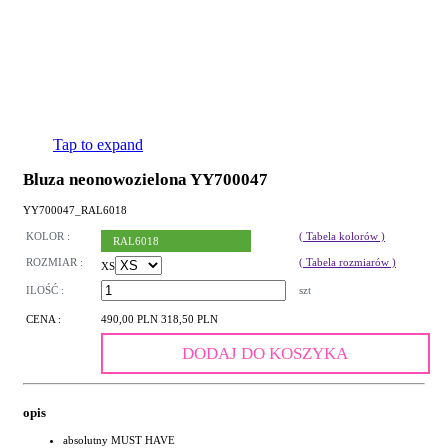
Tap to expand
Bluza neonowozielona YY700047
YY700047_RAL6018
KOLOR :
( Tabela kolorów )
RAL6018
ROZMIAR :
( Tabela rozmiarów )
XS
ILOŚĆ :
szt
CENA :
490,00 PLN
318,50 PLN
DODAJ DO KOSZYKA
opis
absolutny MUST HAVE