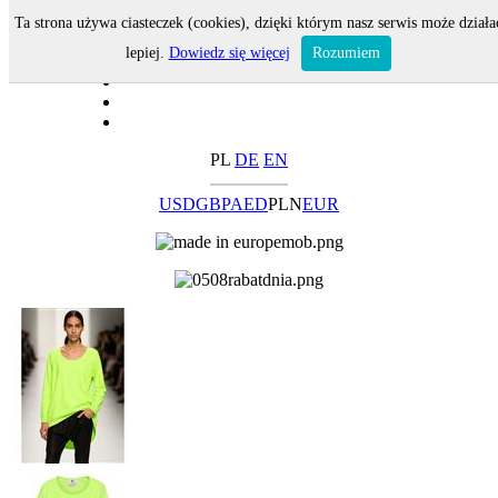
Ta strona używa ciasteczek (cookies), dzięki którym nasz serwis może działa
lepiej.
Dowiedz się więcej
Rozumiem
PL
DE
EN
USD
GBP
AED
PLN
EUR