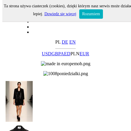
Ta strona używa ciasteczek (cookies), dzięki którym nasz serwis może działa
lepiej.
Dowiedz się więcej
Rozumiem
PL
DE
EN
USD
GBP
AED
PLN
EUR