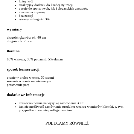
luźny krój
atrakcyjny dodatek do każdej stylizacji
pasuje do sportowych, jak i eleganckich zestawów
idealna na imprezę
bez zapięć
rękawy o długości 3/4
wymiary
długość rękawów ok. 46 cm
długość ok. 75 cm
tkanina
60% wiskoza, 35% poliamid, 5% elastan
sposób konserwacji
pranie w pralce w temp. 30 stopni
suszenie w stanie rozwieszonym
prasowanie parą
dodatkowe informacje
czas oczekiwania na wysyłkę zamówienia 3 dni
istnieje możliwość zamówienia produktu według wymiarów klientki, w tym
przypadku towar nie podlega zwrotowi
POLECAMY RÓWNIEŻ