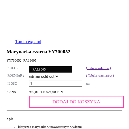
Tap to expand
Marynarka czarna YY700052
YY700052_RAL9005
KOLOR :
( Tabela kolorów )
RAL9005
ROZMIAR :
( Tabela rozmiarów )
sold out
ILOŚĆ :
szt
CENA :
960,00 PLN
624,00 PLN
DODAJ DO KOSZYKA
opis
klasyczna marynarka w nowoczesnym wydaniu