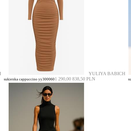
H
YULIYA BABICH
1 290,00
838,50 PLN
sukienka cappuccino yy300060
s