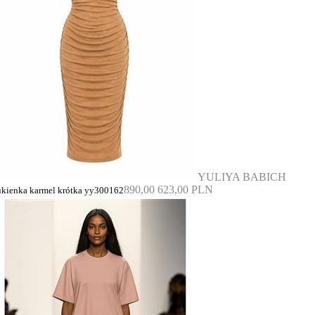
YULIYA BABICH
890,00
623,00 PLN
ukienka karmel krótka yy300162