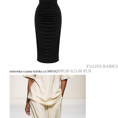
YULIYA BABIC
890,00
623,00 PLN
sukienka czarna krótka yy300162