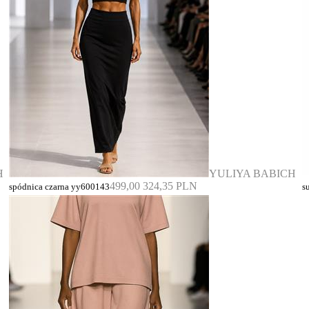
H
YULIYA BABICH
499,00
324,35 PLN
spódnica czarna yy600143
s