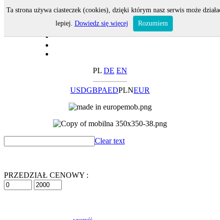
Ta strona używa ciasteczek (cookies), dzięki którym nasz serwis może działa
lepiej.
Dowiedz się więcej
Rozumiem
PL
DE
EN
USD
GBP
AED
PLN
EUR
Clear text
PRZEDZIAŁ CENOWY :
wyczyść