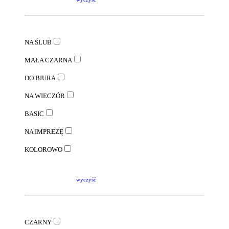
NA ŚLUB
MAŁA CZARNA
DO BIURA
NA WIECZÓR
BASIC
NA IMPREZĘ
KOLOROWO
wyczyść
CZARNY