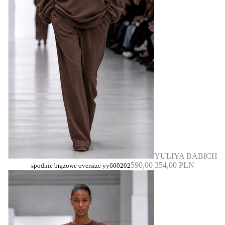
YULIYA BABICH
590,00
354,00 PLN
spodnie brązowe oversize yy600202