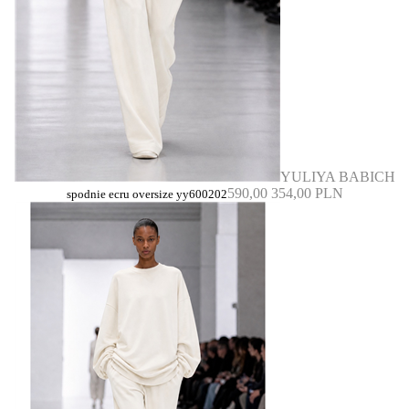
YULIYA BABICH
590,00
354,00 PLN
spodnie ecru oversize yy600202