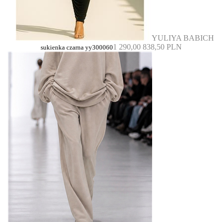
YULIYA BABICH
1 290,00
838,50 PLN
sukienka czarna yy300060