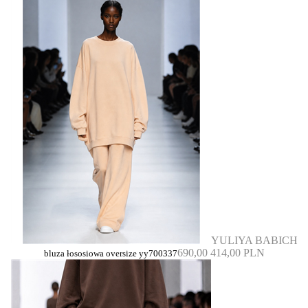
YULIYA BABICH
690,00
414,00 PLN
bluza łososiowa oversize yy700337