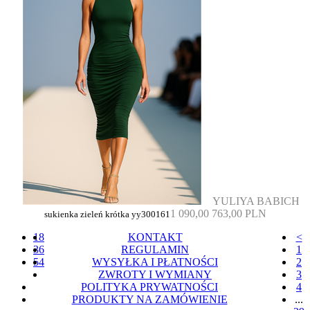
YULIYA BABICH
1 090,00
763,00 PLN
sukienka zieleń krótka yy300161
18
KONTAKT
<
36
REGULAMIN
1
54
WYSYŁKA I PŁATNOŚCI
2
ZWROTY I WYMIANY
3
POLITYKA PRYWATNOŚCI
4
PRODUKTY NA ZAMÓWIENIE
...