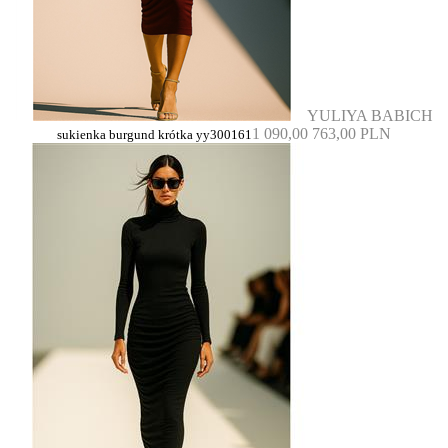
YULIYA BABICH
1 090,00
763,00 PLN
sukienka burgund krótka yy300161