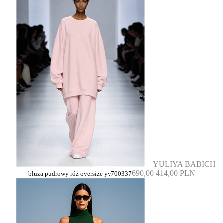
YULIYA BABICH
690,00
414,00 PLN
bluza pudrowy róż oversize yy700337