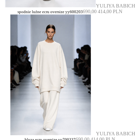
YULIYA BABICH
690,00
414,00 PLN
spodnie luźne ecru oversize yy600203
YULIYA BABICH
690,00
414,00 PLN
bluza ecru oversize yy700337