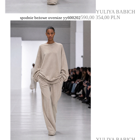
YULIYA BABICH
590,00
354,00 PLN
spodnie beżowe oversize yy600202
YULIYA BABICH