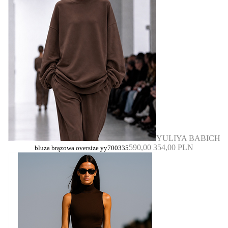
YULIYA BABICH
590,00
354,00 PLN
bluza brązowa oversize yy700335