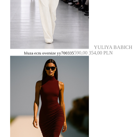
YULIYA BABICH
590,00
354,00 PLN
bluza ecru oversize yy700335