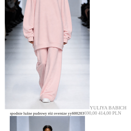
YULIYA BABICH
690,00
414,00 PLN
spodnie luźne pudrowy róż oversize yy600203