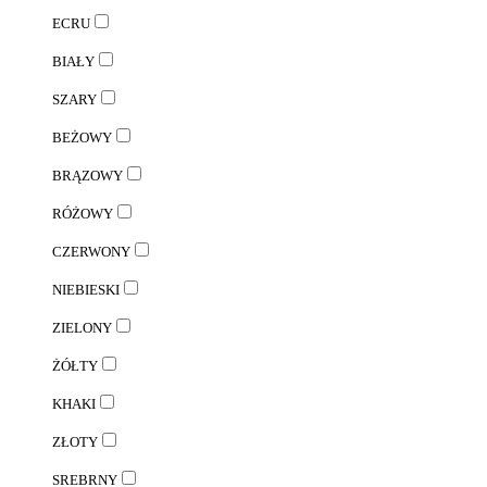
ECRU
BIAŁY
SZARY
BEŻOWY
BRĄZOWY
RÓŻOWY
CZERWONY
NIEBIESKI
ZIELONY
ŻÓŁTY
KHAKI
ZŁOTY
SREBRNY