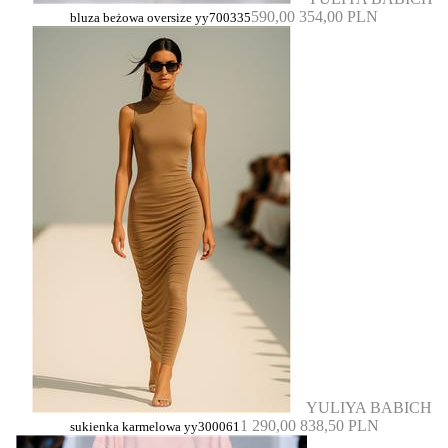
590,00
354,00 PLN
bluza beżowa oversize yy700335
YULIYA BABICH
1 290,00
838,50 PLN
sukienka karmelowa yy300061