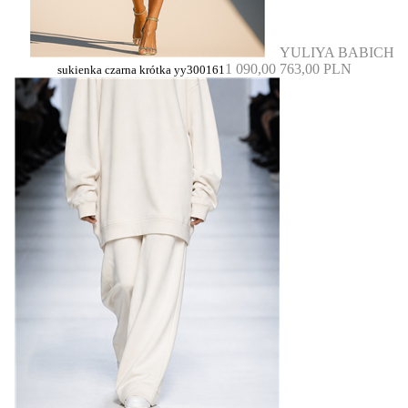
YULIYA BABICH
1 090,00
763,00 PLN
sukienka czarna krótka yy300161