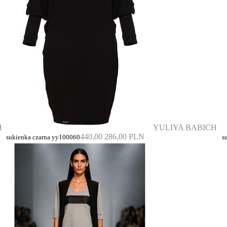
H
YULIYA BABICH
440,00
286,00 PLN
sukienka czarna yy100060
s