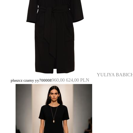
YULIYA BABIC
960,00
624,00 PLN
płaszcz czarny yy700008