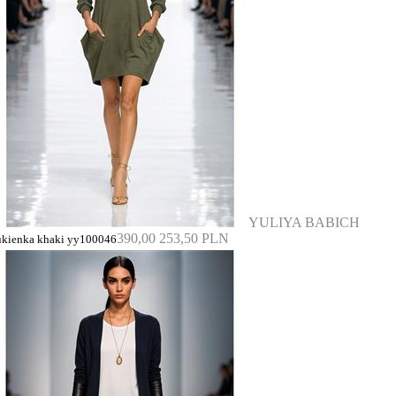
YULIYA BABICH
390,00
253,50 PLN
ukienka khaki yy100046