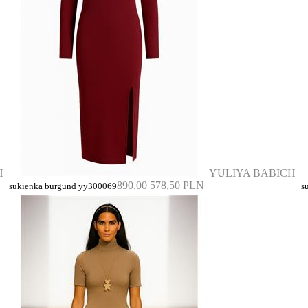
H
YULIYA BABICH
890,00
578,50 PLN
sukienka burgund yy300069
s