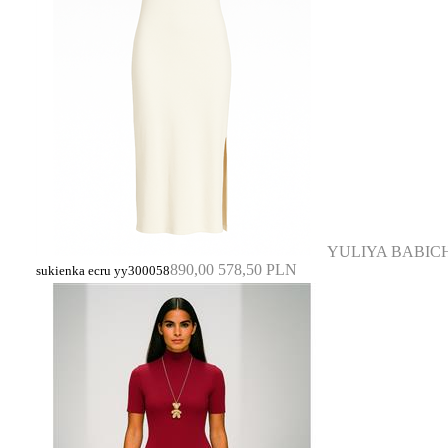
YULIYA BABIC
890,00
578,50 PLN
sukienka ecru yy300058