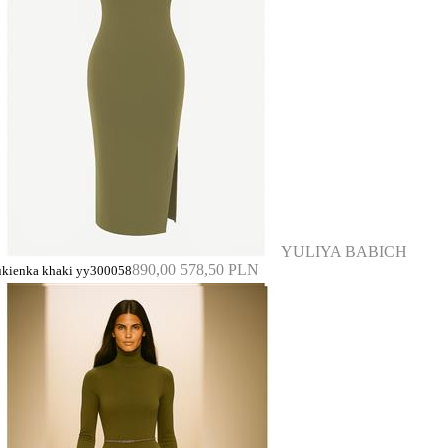
YULIYA BABICH
890,00
578,50 PLN
ukienka khaki yy300058