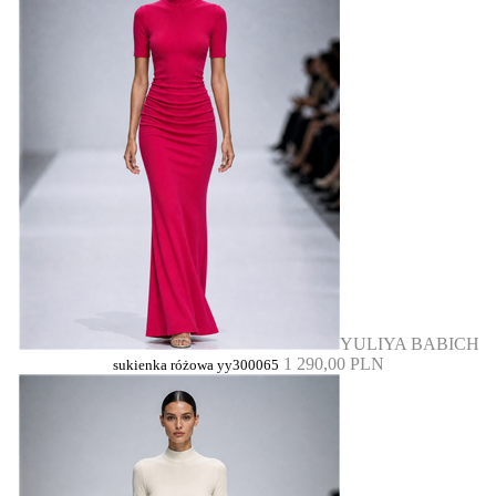
YULIYA BABICH
1 290,00 PLN
sukienka różowa yy300065