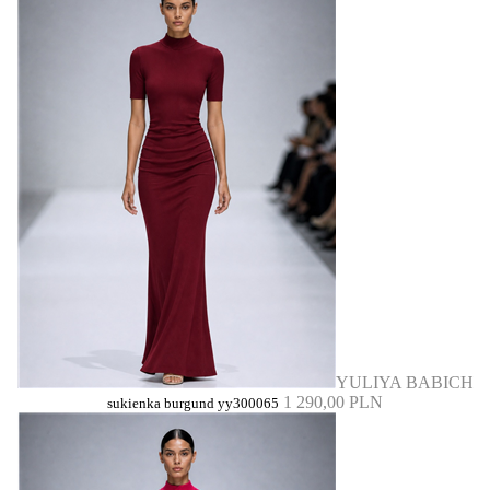
YULIYA BABICH
1 290,00 PLN
sukienka burgund yy300065