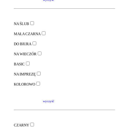
NA ŚLUB
MAŁA CZARNA
DO BIURA
NA WIECZÓR
BASIC
NA IMPREZĘ
KOLOROWO
wyczyść
CZARNY