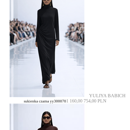
YULIYA BABICH
1 160,00
754,00 PLN
sukienka czarna yy300070