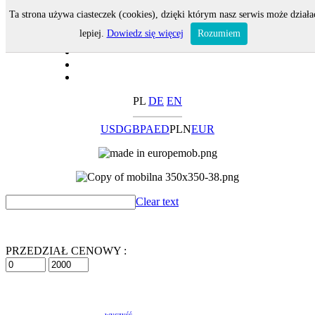
Ta strona używa ciasteczek (cookies), dzięki którym nasz serwis może działa
lepiej.
Dowiedz się więcej
Rozumiem
PL
DE
EN
USD
GBP
AED
PLN
EUR
Clear text
PRZEDZIAŁ CENOWY :
wyczyść