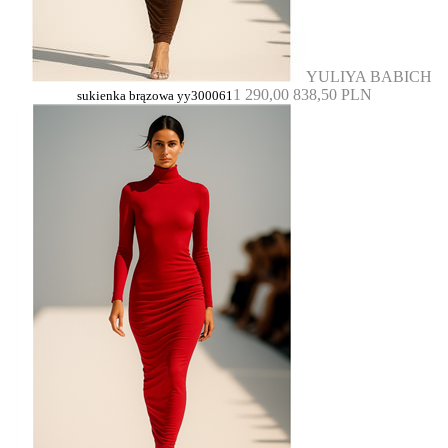
YULIYA BABICH
1 290,00
838,50 PLN
sukienka brązowa yy300061