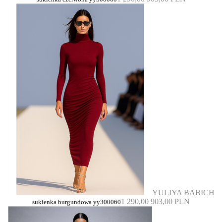
YULIYA BABICH
1 290,00
903,00 PLN
sukienka burgundowa yy300060