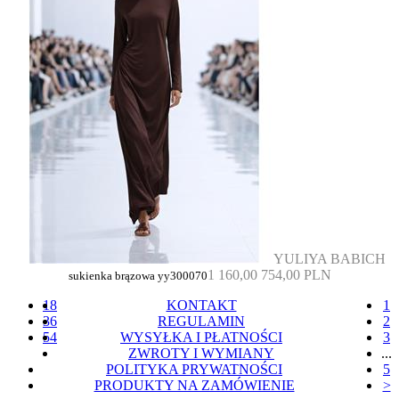
YULIYA BABICH
1 160,00
754,00 PLN
sukienka brązowa yy300070
18
KONTAKT
1
36
REGULAMIN
2
54
WYSYŁKA I PŁATNOŚCI
3
ZWROTY I WYMIANY
...
POLITYKA PRYWATNOŚCI
5
PRODUKTY NA ZAMÓWIENIE
>