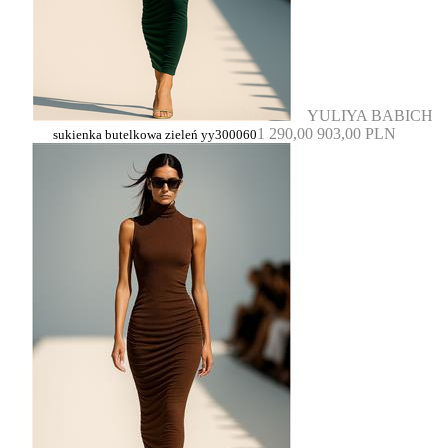
YULIYA BABICH
1 290,00
903,00 PLN
sukienka butelkowa zieleń yy300060