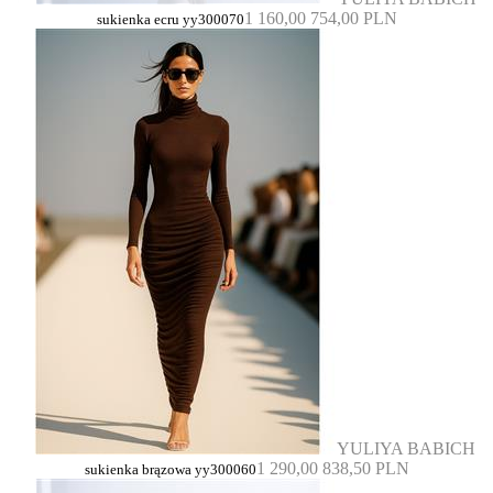
1 160,00
754,00 PLN
sukienka ecru yy300070
YULIYA BABICH
1 290,00
838,50 PLN
sukienka brązowa yy300060