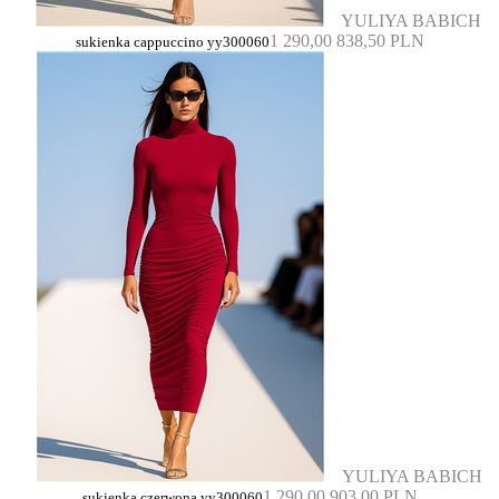
YULIYA BABICH
1 290,00
838,50 PLN
sukienka cappuccino yy300060
YULIYA BABICH
1 290,00
903,00 PLN
sukienka czerwona yy300060