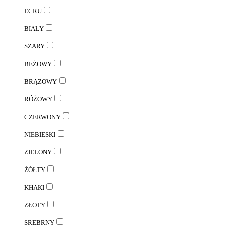
ECRU
BIAŁY
SZARY
BEŻOWY
BRĄZOWY
RÓŻOWY
CZERWONY
NIEBIESKI
ZIELONY
ŻÓŁTY
KHAKI
ZŁOTY
SREBRNY