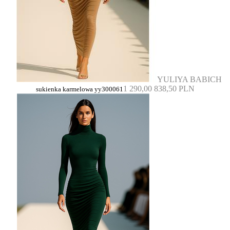
YULIYA BABICH
1 290,00
838,50 PLN
sukienka karmelowa yy300061