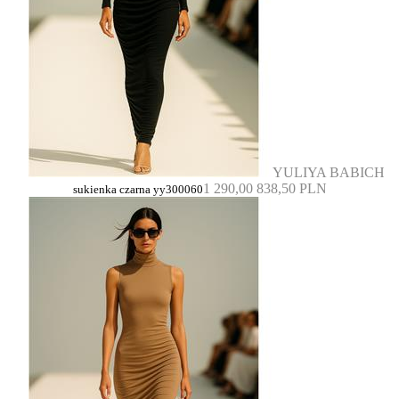
YULIYA BABICH
1 290,00
838,50 PLN
sukienka czarna yy300060