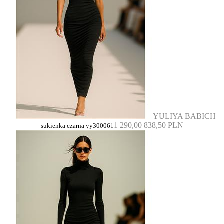
YULIYA BABICH
1 290,00
838,50 PLN
sukienka czarna yy300061