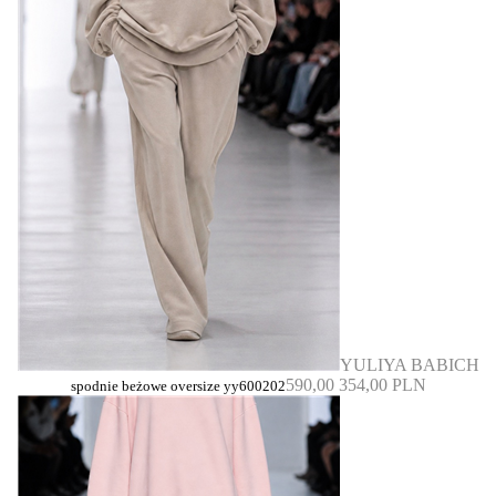
YULIYA BABICH
590,00
354,00 PLN
spodnie beżowe oversize yy600202