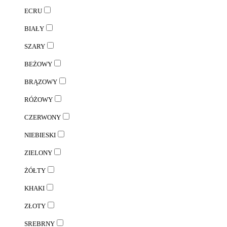
ECRU
BIAŁY
SZARY
BEŻOWY
BRĄZOWY
RÓŻOWY
CZERWONY
NIEBIESKI
ZIELONY
ŻÓŁTY
KHAKI
ZŁOTY
SREBRNY