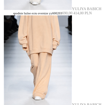
YULIYA BABICH
690,00
414,00 PLN
spodnie luźne ecru oversize yy600203
YULIYA BABICH