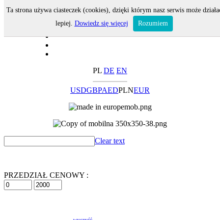
Ta strona używa ciasteczek (cookies), dzięki którym nasz serwis może działa
lepiej.
Dowiedz się więcej
Rozumiem
PL
DE
EN
USD
GBP
AED
PLN
EUR
Clear text
PRZEDZIAŁ CENOWY :
wyczyść