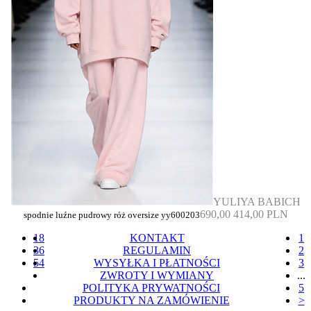
YULIYA BABICH
690,00
414,00 PLN
spodnie luźne pudrowy róż oversize yy600203
18
KONTAKT
1
36
REGULAMIN
2
54
WYSYŁKA I PŁATNOŚCI
3
ZWROTY I WYMIANY
...
POLITYKA PRYWATNOŚCI
5
PRODUKTY NA ZAMÓWIENIE
>