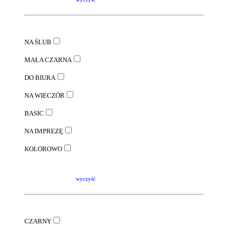
NA ŚLUB
MAŁA CZARNA
DO BIURA
NA WIECZÓR
BASIC
NA IMPREZĘ
KOLOROWO
wyczyść
CZARNY