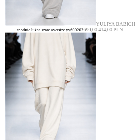
YULIYA BABICH
690,00
414,00 PLN
spodnie luźne szare oversize yy600203