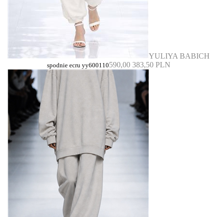
YULIYA BABICH
590,00
383,50 PLN
spodnie ecru yy600110