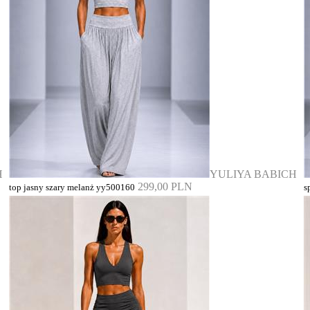
H
YULIYA BABICH
299,00 PLN
top jasny szary melanż yy500160
s