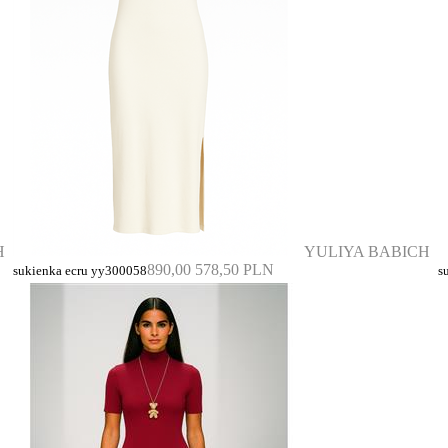
H
YULIYA BABICH
890,00
578,50 PLN
sukienka ecru yy300058
s