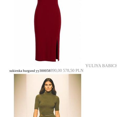
YULIYA BABIC
890,00
578,50 PLN
sukienka burgund yy300058