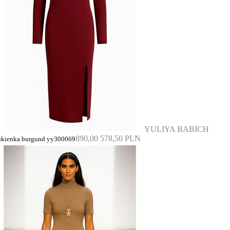
YULIYA BABICH
890,00
578,50 PLN
ukienka burgund yy300069