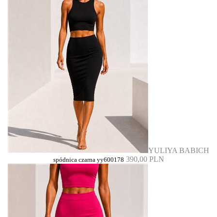
YULIYA BABICH
390,00 PLN
spódnica czarna yy600178