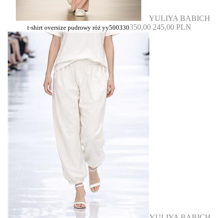
YULIYA BABICH
350,00
245,00 PLN
t-shirt oversize pudrowy róż yy500330
YULIYA BABICH