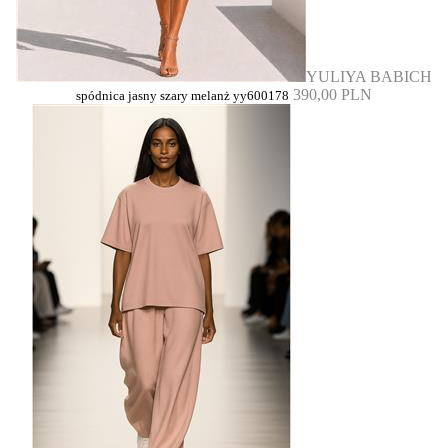
YULIYA BABICH
390,00 PLN
spódnica jasny szary melanż yy600178