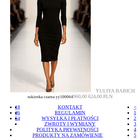
YULIYA BABICH
960,00
624,00 PLN
sukienka czarna yy100064
18
KONTAKT
<
36
REGULAMIN
1
54
WYSYŁKA I PŁATNOŚCI
2
ZWROTY I WYMIANY
3
POLITYKA PRYWATNOŚCI
4
PRODUKTY NA ZAMÓWIENIE
5