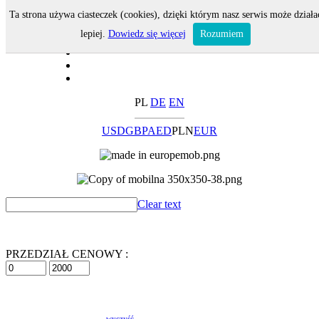
Ta strona używa ciasteczek (cookies), dzięki którym nasz serwis może działa
lepiej.
Dowiedz się więcej
Rozumiem
PL
DE
EN
USD
GBP
AED
PLN
EUR
Clear text
PRZEDZIAŁ CENOWY :
wyczyść