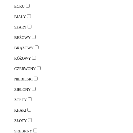
ECRU
BIAŁY
SZARY
BEŻOWY
BRĄZOWY
RÓŻOWY
CZERWONY
NIEBIESKI
ZIELONY
ŻÓŁTY
KHAKI
ZŁOTY
SREBRNY