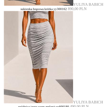
YULIYA BABICH
890,00 PLN
sukienka brązowa krótka yy300162
YULIYA BABICH
490,00 PLN
spódnica jasny szary melanż yy600180