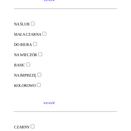
NA ŚLUB
MAŁA CZARNA
DO BIURA
NA WIECZÓR
BASIC
NA IMPREZĘ
KOLOROWO
wyczyść
CZARNY