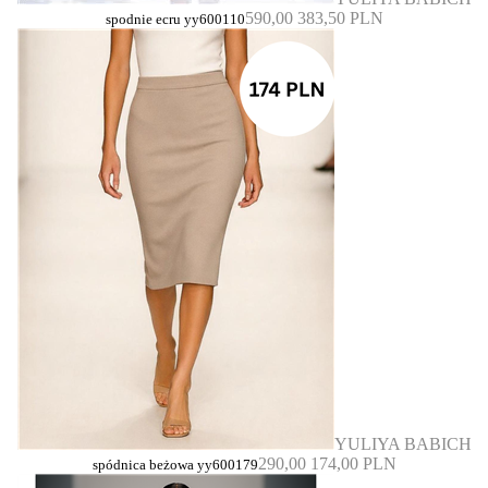
590,00
383,50 PLN
spodnie ecru yy600110
YULIYA BABICH
290,00
174,00 PLN
spódnica beżowa yy600179