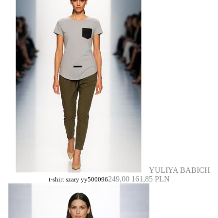
YULIYA BABICH
249,00
161,85 PLN
t-shirt szary yy500096