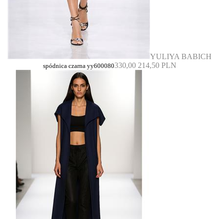
YULIYA BABICH
330,00
214,50 PLN
spódnica czarna yy600080