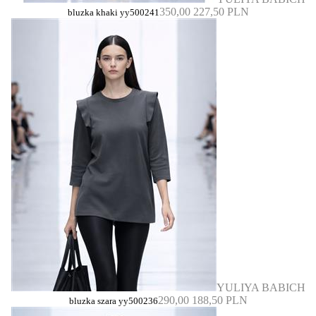
350,00
227,50 PLN
bluzka khaki yy500241
YULIYA BABICH
290,00
188,50 PLN
bluzka szara yy500236