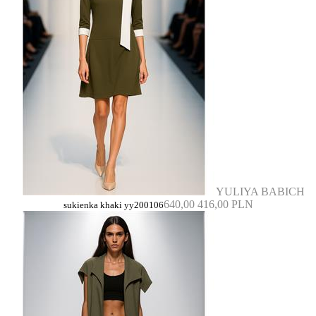
YULIYA BABICH
640,00
416,00 PLN
sukienka khaki yy200106