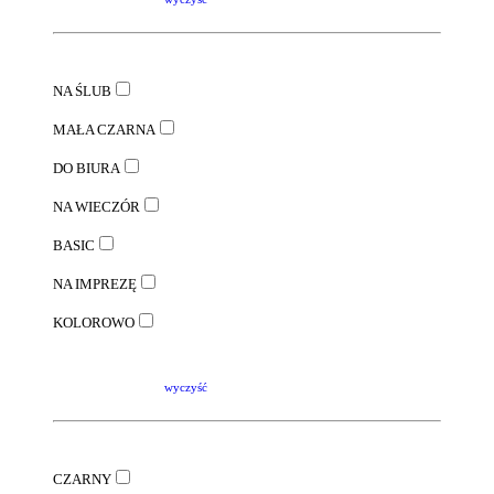
NA ŚLUB
MAŁA CZARNA
DO BIURA
NA WIECZÓR
BASIC
NA IMPREZĘ
KOLOROWO
wyczyść
CZARNY