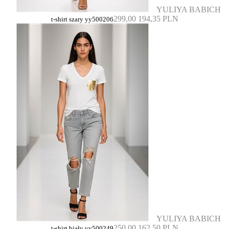
YULIYA BABICH
299,00
194,35 PLN
t-shirt szary yy500206
YULIYA BABICH
250,00
162,50 PLN
t-shirt biały yy500249