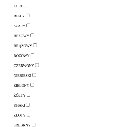
ECRU
BIAŁY
SZARY
BEŻOWY
BRĄZOWY
RÓŻOWY
CZERWONY
NIEBIESKI
ZIELONY
ŻÓŁTY
KHAKI
ZŁOTY
SREBRNY