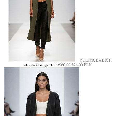
YULIYA BABICH
960,00
624,00 PLN
okrycie khaki yy700012