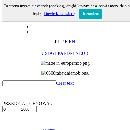
Ta strona używa ciasteczek (cookies), dzięki którym nasz serwis może działa
lepiej.
Dowiedz się więcej
Rozumiem
PL
DE
EN
USD
GBP
AED
PLN
EUR
Clear text
PRZEDZIAŁ CENOWY :
wyczyść