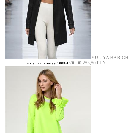
YULIYA BABICH
390,00
253,50 PLN
okrycie czarne yy700064