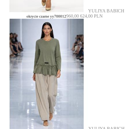
YULIYA BABICH
960,00
624,00 PLN
okrycie czarne yy700012
YULIYA BABICH