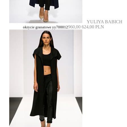
YULIYA BABICH
960,00
624,00 PLN
okrycie granatowe yy700012