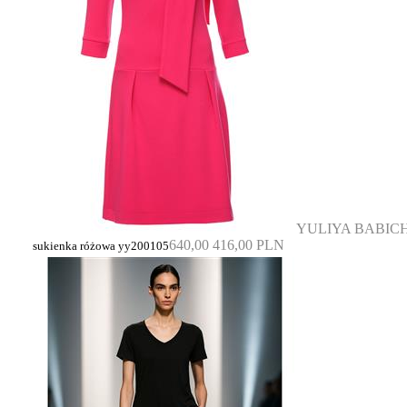
YULIYA BABIC
640,00
416,00 PLN
sukienka różowa yy200105