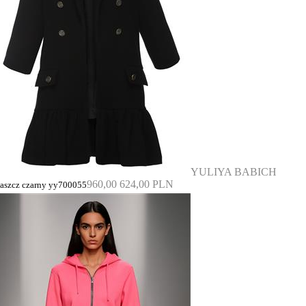
YULIYA BABICH
960,00
624,00 PLN
łaszcz czarny yy700055