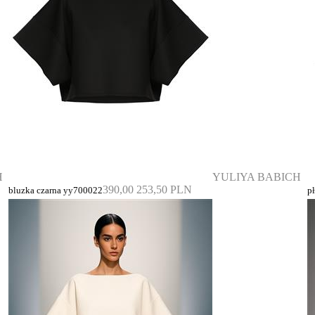
H
YULIYA BABICH
390,00
253,50 PLN
bluzka czarna yy700022
p