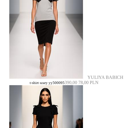
YULIYA BABICH
390,00
78,00 PLN
t-shirt szary yy500095