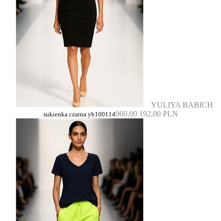
YULIYA BABICH
960,00
192,00 PLN
sukienka czarna yb100114