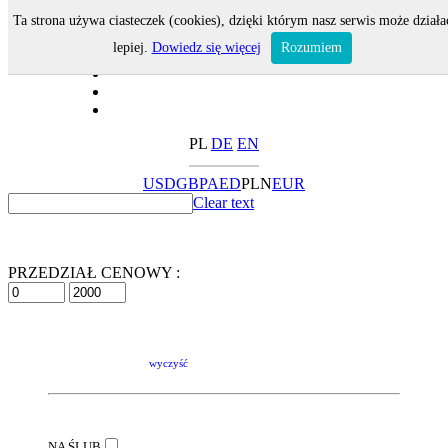
Ta strona używa ciasteczek (cookies), dzięki którym nasz serwis może działa
lepiej.
Dowiedz się więcej
Rozumiem
PL
DE
EN
USD
GBP
AED
PLN
EUR
Clear text
PRZEDZIAŁ CENOWY :
wyczyść
NA ŚLUB