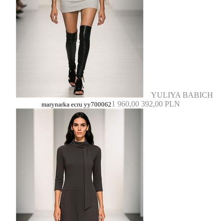
YULIYA BABICH
1 960,00
392,00 PLN
marynarka ecru yy700062