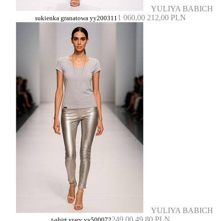
YULIYA BABICH
1 060,00
212,00 PLN
sukienka granatowa yy200311
YULIYA BABICH
249,00
49,80 PLN
t-shirt szary yy500072