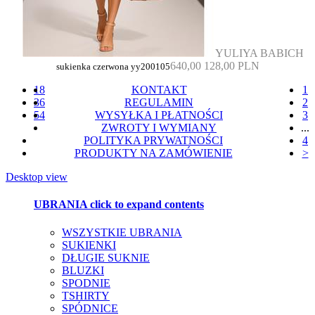
YULIYA BABICH
640,00
128,00 PLN
sukienka czerwona yy200105
18
KONTAKT
1
36
REGULAMIN
2
54
WYSYŁKA I PŁATNOŚCI
3
ZWROTY I WYMIANY
...
POLITYKA PRYWATNOŚCI
4
PRODUKTY NA ZAMÓWIENIE
>
Desktop view
UBRANIA
click to expand contents
WSZYSTKIE UBRANIA
SUKIENKI
DŁUGIE SUKNIE
BLUZKI
SPODNIE
TSHIRTY
SPÓDNICE