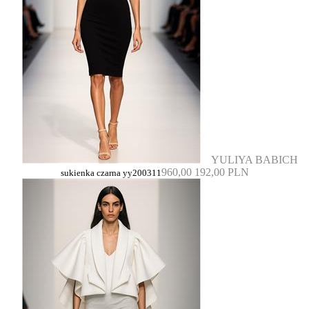
YULIYA BABICH
960,00
192,00 PLN
sukienka czarna yy200311