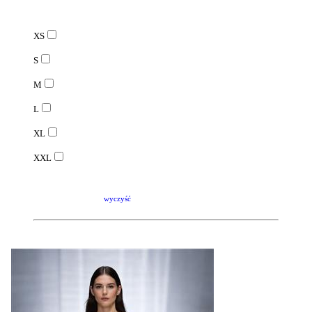
XS
S
M
L
XL
XXL
wyczyść