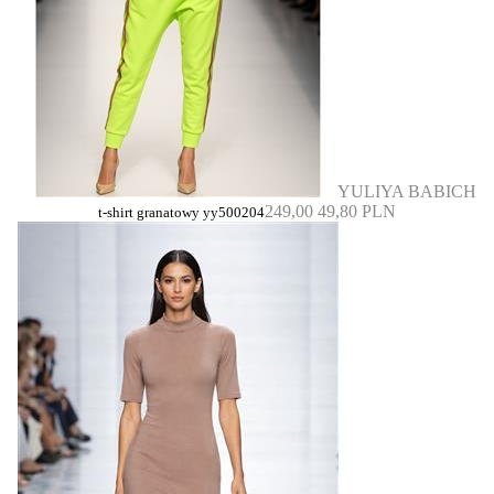
YULIYA BABICH
249,00
49,80 PLN
t-shirt granatowy yy500204