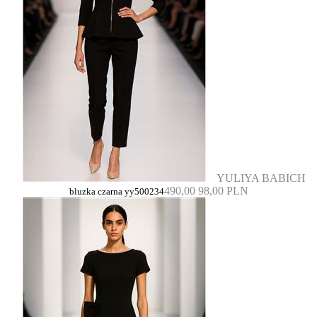
YULIYA BABICH
490,00
98,00 PLN
bluzka czarna yy500234