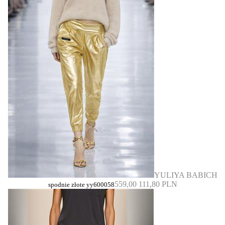
YULIYA BABICH
559,00
111,80 PLN
spodnie złote yy600058