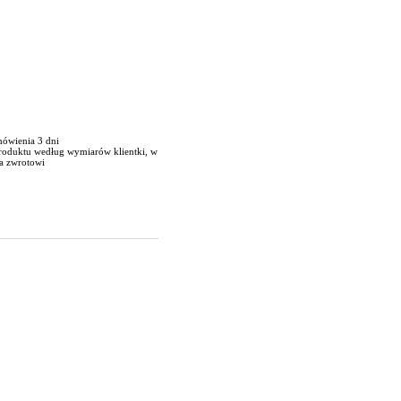
mówienia 3 dni
produktu według wymiarów klientki, w
a zwrotowi