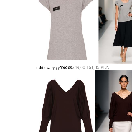
249,00
161,85 PLN
t-shirt szary yy500209