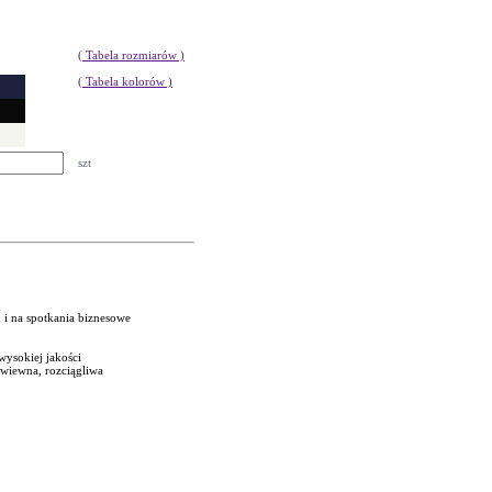
( Tabela rozmiarów )
( Tabela kolorów )
szt
k i na spotkania biznesowe
wysokiej jakości
ewiewna, rozciągliwa