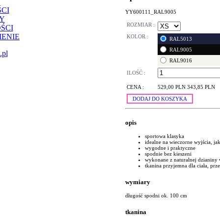
CI
YY600111_RAL9005
Y
ROZMIAR :
ŚCI
ENIE
KOLOR :
RAL5013
RAL9005
.pl
RAL9016
ILOŚĆ :
CENA :
529,00 PLN
343,85 PLN
DODAJ DO KOSZYKA
opis
sportowa klasyka
idealne na wieczorne wyjścia, ja
wygodne i praktyczne
spodnie bez kieszeni
wykonane z naturalnej dzianiny 
tkanina przyjemna dla ciała, prz
wymiary
długość spodni ok. 100 cm
tkanina