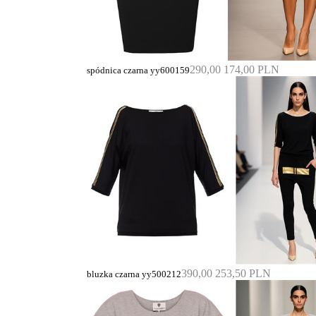
290,00
174,00 PLN
spódnica czarna yy600159
390,00
253,50 PLN
bluzka czarna yy500212