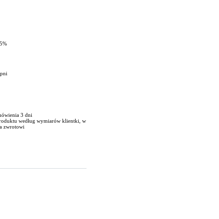
 5%
opni
mówienia 3 dni
produktu według wymiarów klientki, w
a zwrotowi