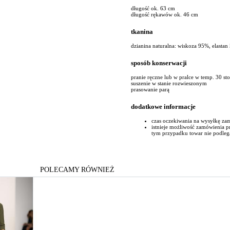
długość ok. 63 cm
długość rękawów ok. 46 cm
tkanina
dzianina naturalna: wiskoza 95%, elastan
sposób konserwacji
pranie ręczne lub w pralce w temp. 30 st
suszenie w stanie rozwieszonym
prasowanie parą
dodatkowe informacje
czas oczekiwania na wysyłkę za
istnieje możliwość zamówienia 
tym przypadku towar nie podleg
POLECAMY RÓWNIEŻ