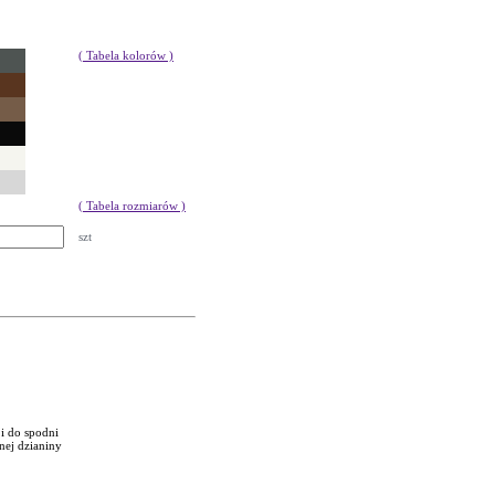
( Tabela kolorów )
( Tabela rozmiarów )
szt
 i do spodni
nej dzianiny