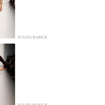
YULIYA BABICH
YULIYA BABICH