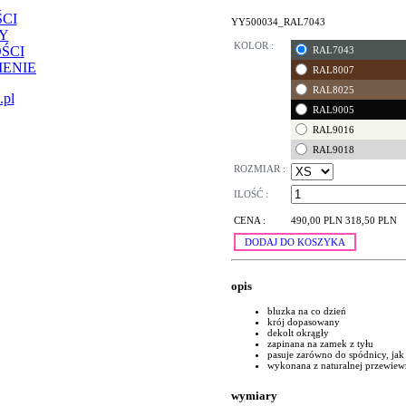
CI
YY500034_RAL7043
Y
KOLOR :
ŚCI
RAL7043
ENIE
RAL8007
RAL8025
.pl
RAL9005
RAL9016
RAL9018
ROZMIAR :
ILOŚĆ :
CENA :
490,00 PLN
318,50 PLN
DODAJ DO KOSZYKA
opis
bluzka na co dzień
krój dopasowany
dekolt okrągły
zapinana na zamek z tyłu
pasuje zarówno do spódnicy, jak
wykonana z naturalnej przewiew
wymiary