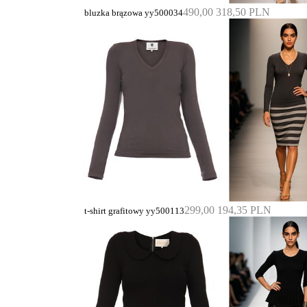
490,00
318,50 PLN
bluzka brązowa yy500034
299,00
194,35 PLN
t-shirt grafitowy yy500113