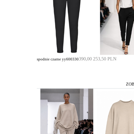
390,00
253,50 PLN
spodnie czarne yy600330
ZOB