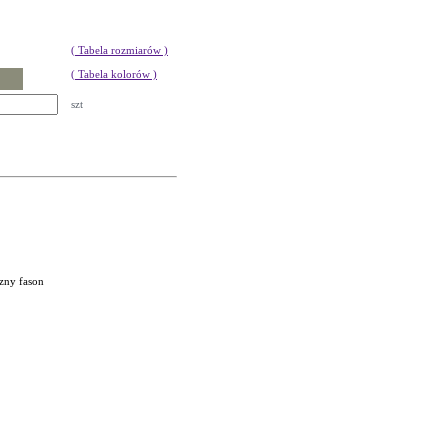
( Tabela rozmiarów )
( Tabela kolorów )
szt
zny fason