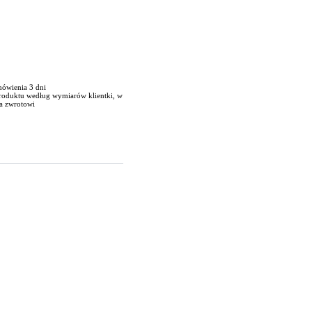
mówienia 3 dni
produktu według wymiarów klientki, w
a zwrotowi