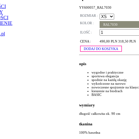
CI
YY600057_RAL7030
Y
ROZMIAR :
ŚCI
ENIE
KOLOR :
RAL7030
ILOŚĆ :
.pl
CENA :
490,00 PLN
318,50 PLN
DODAJ DO KOSZYKA
opis
wygodne i praktyczne
sportowa elegancja
spodnie na każdą okazję
wykończone na surowo
nowoczesne spojrzenie na klasyc
kieszenie na biodrach
BASIC
wymiary
długość całkowita ok. 90 cm
tkanina
100% bawełna