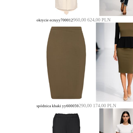
960,00
624,00 PLN
okrycie ecruyy700012
290,00
174,00 PLN
spódnica khaki yy600059