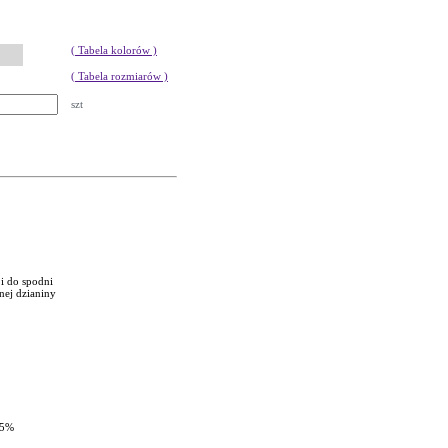
( Tabela kolorów )
( Tabela rozmiarów )
szt
 i do spodni
nej dzianiny
 5%