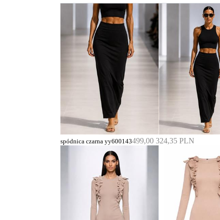
499,00
324,35 PLN
spódnica czarna yy600143