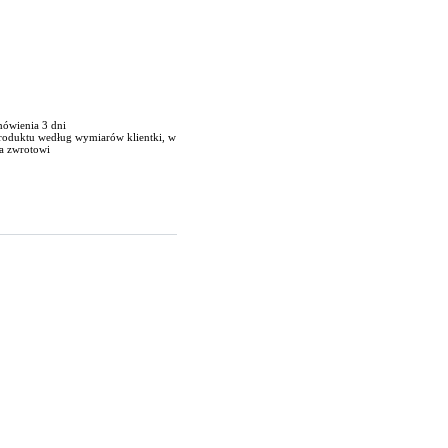
mówienia 3 dni
produktu według wymiarów klientki, w
a zwrotowi