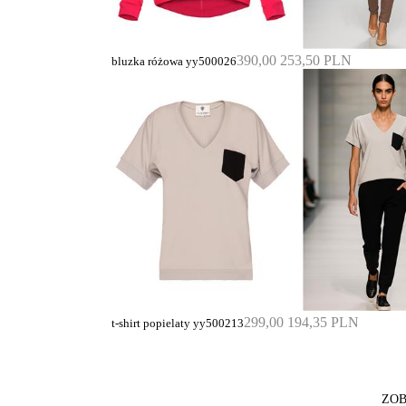
390,00
253,50 PLN
bluzka różowa yy500026
299,00
194,35 PLN
t-shirt popielaty yy500213
ZOB