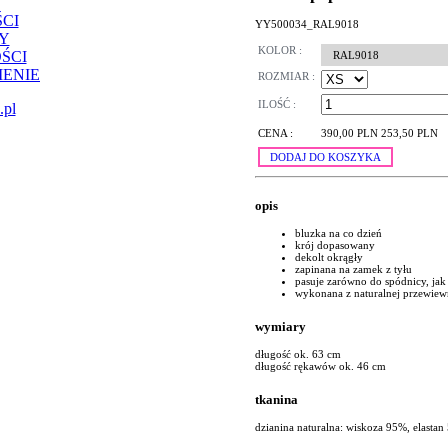
CI
YY500034_RAL9018
Y
KOLOR :
ŚCI
RAL9018
ENIE
ROZMIAR :
ILOŚĆ :
.pl
CENA :
390,00 PLN
253,50 PLN
DODAJ DO KOSZYKA
opis
bluzka na co dzień
krój dopasowany
dekolt okrągły
zapinana na zamek z tyłu
pasuje zarówno do spódnicy, jak
wykonana z naturalnej przewiew
wymiary
długość ok. 63 cm
długość rękawów ok. 46 cm
tkanina
dzianina naturalna: wiskoza 95%, elastan