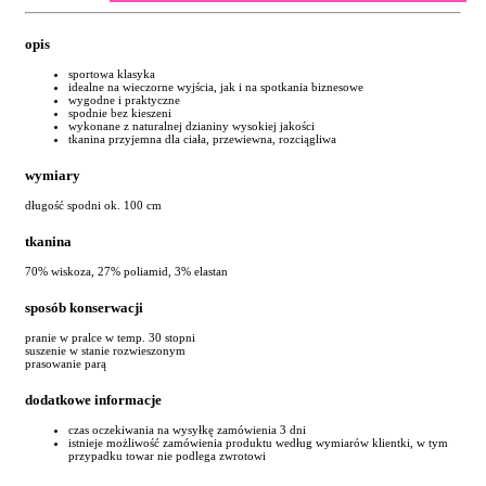
opis
sportowa klasyka
idealne na wieczorne wyjścia, jak i na spotkania biznesowe
wygodne i praktyczne
spodnie bez kieszeni
wykonane z naturalnej dzianiny wysokiej jakości
tkanina przyjemna dla ciała, przewiewna, rozciągliwa
wymiary
długość spodni ok. 100 cm
tkanina
70% wiskoza, 27% poliamid, 3% elastan
sposób konserwacji
pranie w pralce w temp. 30 stopni
suszenie w stanie rozwieszonym
prasowanie parą
dodatkowe informacje
czas oczekiwania na wysyłkę zamówienia 3 dni
istnieje możliwość zamówienia produktu według wymiarów klientki, w tym
przypadku towar nie podlega zwrotowi