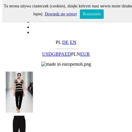
Ta strona używa ciasteczek (cookies), dzięki którym nasz serwis może działa
lepiej.
Dowiedz się więcej
Rozumiem
PL
DE
EN
USD
GBP
AED
PLN
EUR