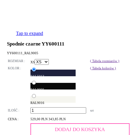
Tap to expand
Spodnie czarne YY600111
YY600111_RAL9005
ROZMIAR :
( Tabela rozmiarów )
XS
KOLOR :
( Tabela kolorów )
RAL5013
RAL9005
RAL9016
ILOŚĆ :
szt
CENA :
529,00 PLN
343,85 PLN
DODAJ DO KOSZYKA