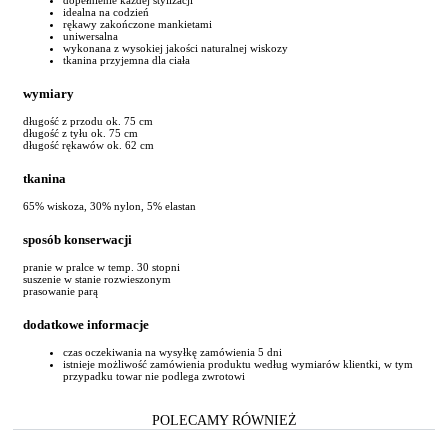
idealna na codzień
rękawy zakończone mankietami
uniwersalna
wykonana z wysokiej jakości naturalnej wiskozy
tkanina przyjemna dla ciała
wymiary
długość z przodu ok. 75 cm
długość z tyłu ok. 75 cm
długość rękawów ok. 62 cm
tkanina
65% wiskoza, 30% nylon, 5% elastan
sposób konserwacji
pranie w pralce w temp. 30 stopni
suszenie w stanie rozwieszonym
prasowanie parą
dodatkowe informacje
czas oczekiwania na wysyłkę zamówienia 5 dni
istnieje możliwość zamówienia produktu według wymiarów klientki, w tym
przypadku towar nie podlega zwrotowi
POLECAMY RÓWNIEŻ