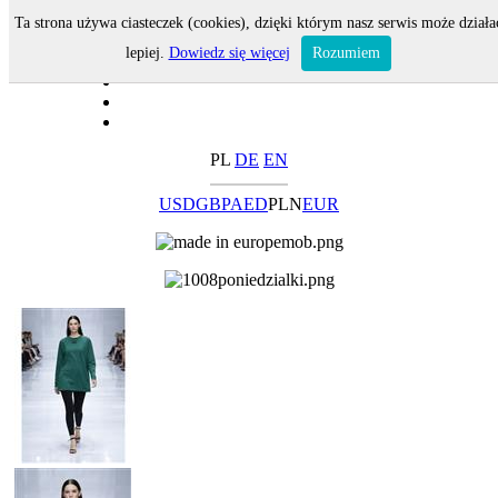
Ta strona używa ciasteczek (cookies), dzięki którym nasz serwis może działa
lepiej.
Dowiedz się więcej
Rozumiem
PL
DE
EN
USD
GBP
AED
PLN
EUR