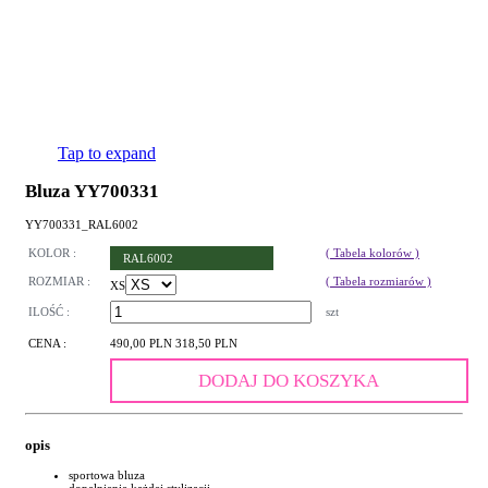
Tap to expand
Bluza YY700331
YY700331_RAL6002
KOLOR :
( Tabela kolorów )
RAL6002
ROZMIAR :
( Tabela rozmiarów )
XS
ILOŚĆ :
szt
CENA :
490,00 PLN
318,50 PLN
DODAJ DO KOSZYKA
opis
sportowa bluza
dopełnienie każdej stylizacji