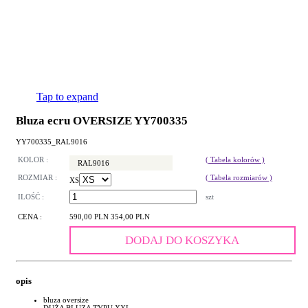
Tap to expand
Bluza ecru OVERSIZE YY700335
YY700335_RAL9016
KOLOR :
( Tabela kolorów )
RAL9016
ROZMIAR :
( Tabela rozmiarów )
XS
ILOŚĆ :
szt
CENA :
590,00 PLN
354,00 PLN
DODAJ DO KOSZYKA
opis
bluza oversize
DUŻA BLUZA TYPU XXL