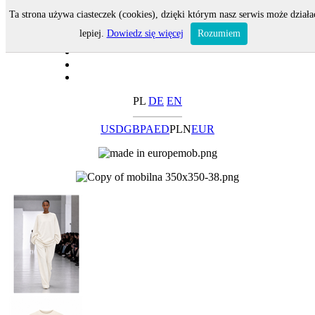
Ta strona używa ciasteczek (cookies), dzięki którym nasz serwis może działa
lepiej.
Dowiedz się więcej
Rozumiem
PL
DE
EN
USD
GBP
AED
PLN
EUR