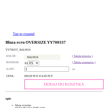
Tap to expand
Bluza ecru OVERSIZE YY700337
YY700337_RAL9016
KOLOR :
( Tabela kolorów )
RAL9016
ROZMIAR :
( Tabela rozmiarów )
XS
ILOŚĆ :
szt
CENA :
690,00 PLN
414,00 PLN
DODAJ DO KOSZYKA
opis
bluza oversize
DUŻA BLUZA TYPU XXL