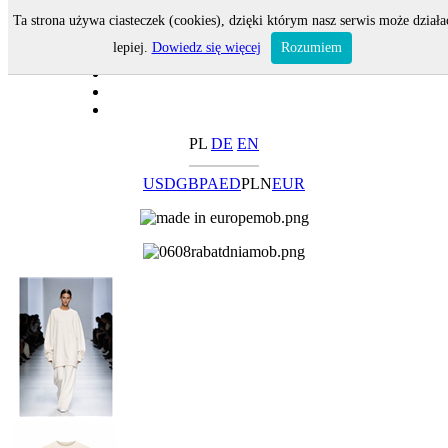
Ta strona używa ciasteczek (cookies), dzięki którym nasz serwis może działa
lepiej.
Dowiedz się więcej
Rozumiem
PL
DE
EN
USD
GBP
AED
PLN
EUR