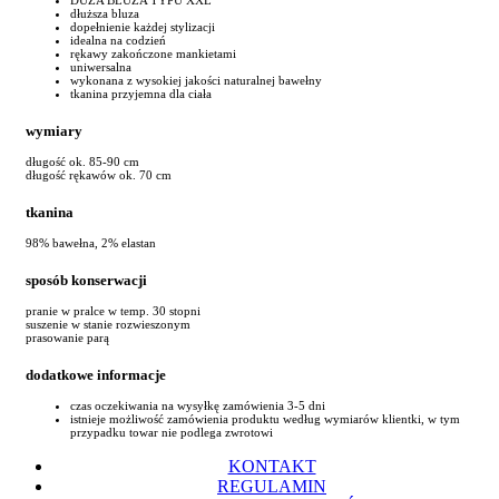
dłuższa bluza
dopełnienie każdej stylizacji
idealna na codzień
rękawy zakończone mankietami
uniwersalna
wykonana z wysokiej jakości naturalnej bawełny
tkanina przyjemna dla ciała
wymiary
długość ok. 85-90 cm
długość rękawów ok. 70 cm
tkanina
98% bawełna, 2% elastan
sposób konserwacji
pranie w pralce w temp. 30 stopni
suszenie w stanie rozwieszonym
prasowanie parą
dodatkowe informacje
czas oczekiwania na wysyłkę zamówienia 3-5 dni
istnieje możliwość zamówienia produktu według wymiarów klientki, w tym
przypadku towar nie podlega zwrotowi
KONTAKT
REGULAMIN