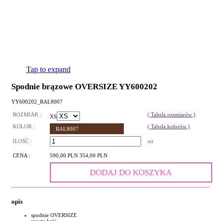
Tap to expand
Spodnie brązowe OVERSIZE YY600202
YY600202_RAL8007
ROZMIAR :
( Tabela rozmiarów )
XS
KOLOR :
( Tabela kolorów )
RAL8007
ILOŚĆ :
szt
CENA :
590,00 PLN
354,00 PLN
DODAJ DO KOSZYKA
opis
spodnie OVERSIZE
prosty krój