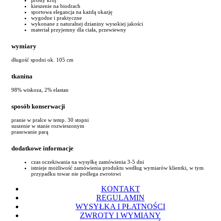
kieszenie na biodrach
sportowa elegancja na każdą okazję
wygodne i praktyczne
wykonane z naturalnej dzianiny wysokiej jakości
materiał przyjemny dla ciała, przewiewny
wymiary
długość spodni ok. 105 cm
tkanina
98% wiskoza, 2% elastan
sposób konserwacji
pranie w pralce w temp. 30 stopni
suszenie w stanie rozwieszonym
prasowanie parą
dodatkowe informacje
czas oczekiwania na wysyłkę zamówienia 3-5 dni
istnieje możliwość zamówienia produktu według wymiarów klientki, w tym
przypadku towar nie podlega zwrotowi
KONTAKT
REGULAMIN
WYSYŁKA I PŁATNOŚCI
ZWROTY I WYMIANY