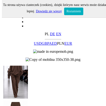
Ta strona używa ciasteczek (cookies), dzięki którym nasz serwis może działa
lepiej.
Dowiedz się więcej
Rozumiem
PL
DE
EN
USD
GBP
AED
PLN
EUR