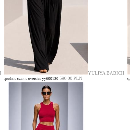
H
YULIYA BABICH
590,00 PLN
spodnie czarne oversize yy600120
s