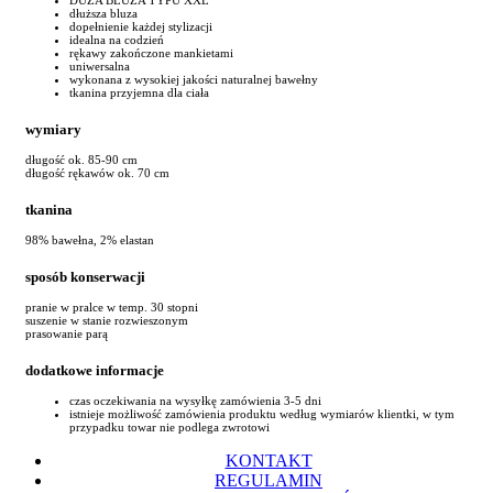
dłuższa bluza
dopełnienie każdej stylizacji
idealna na codzień
rękawy zakończone mankietami
uniwersalna
wykonana z wysokiej jakości naturalnej bawełny
tkanina przyjemna dla ciała
wymiary
długość ok. 85-90 cm
długość rękawów ok. 70 cm
tkanina
98% bawełna, 2% elastan
sposób konserwacji
pranie w pralce w temp. 30 stopni
suszenie w stanie rozwieszonym
prasowanie parą
dodatkowe informacje
czas oczekiwania na wysyłkę zamówienia 3-5 dni
istnieje możliwość zamówienia produktu według wymiarów klientki, w tym
przypadku towar nie podlega zwrotowi
KONTAKT
REGULAMIN