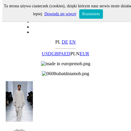
Ta strona używa ciasteczek (cookies), dzięki którym nasz serwis może działa
lepiej.
Dowiedz się więcej
Rozumiem
PL
DE
EN
USD
GBP
AED
PLN
EUR