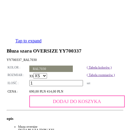
Tap to expand
Bluza szara OVERSIZE YY700337
YY700337_RAL7030
KOLOR :
( Tabela kolorów )
RAL7030
ROZMIAR :
( Tabela rozmiarów )
XS
ILOŚĆ :
szt
CENA :
690,00 PLN
414,00 PLN
DODAJ DO KOSZYKA
opis
bluza oversize
DUŻA BLUZA TYPU XXL